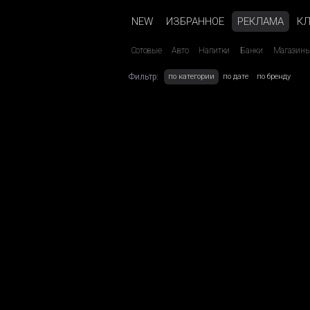
NEW
ИЗБРАННОЕ
РЕКЛАМА
К
Сотовые
Авто
Напитки
Банки
Магазин
Фильтр:
по категории
по дате
по бренду